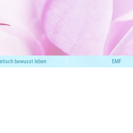
etisch bewusst leben
EMF