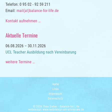
Telefon: 0 95 02 - 92 59 211
Email:
mail(at)balance-for-life.de
Kontakt aufnehmen …
Aktuelle Termine
06.08.2026 – 30.11.2026
UCL Teacher Ausbildung nach Vereinbarung
weitere Termine …
Home
Navigation
Links
überspringen
Impressum
Datenschutz
© 2026
Thea Sieber - Balance for Life
webdesign:
www.webdesign-am-ammersee.de