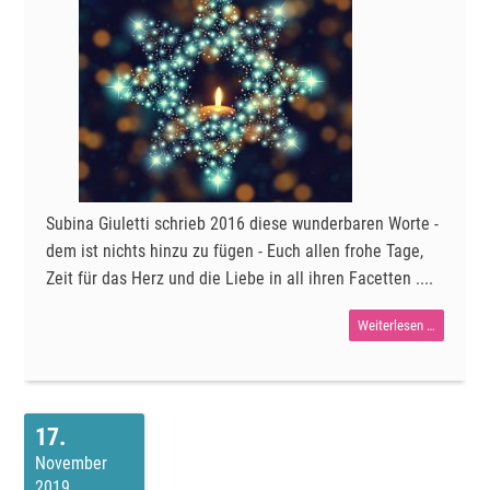
Subina Giuletti schrieb 2016 diese wunderbaren Worte -
dem ist nichts hinzu zu fügen - Euch allen frohe Tage,
Zeit für das Herz und die Liebe in all ihren Facetten ....
Ein
Weiterlesen …
Weihnacht
17
November
2019