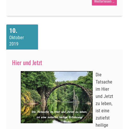
Stürme
Weiterlesen …
machen
den
Weg
10
frei
Oktober
2019
Hier und Jetzt
Die
Tatsache
im Hier
und Jetzt
zu leben,
ist eine
zutiefst
heilige