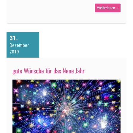
Erkenntni
Weiterlesen …
die
uns
hierher
31
gebracht
Dezember
haben
2019
gute Wünsche für das Neue Jahr