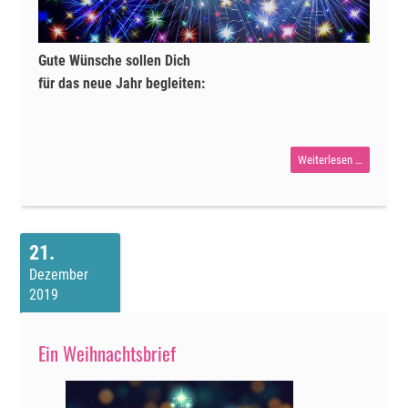
Gute Wünsche sollen Dich
für das neue Jahr begleiten:
gute
Weiterlesen …
Wünsche
für
das
21
Neue
Dezember
Jahr
2019
Ein Weihnachtsbrief