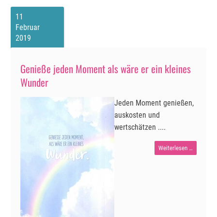
11
Februar
2019
Genieße jeden Moment als wäre er ein kleines
Wunder
Jeden Moment genießen,
auskosten und
wertschätzen ....
Genieße
Weiterlesen …
jeden
Moment
als
wäre
er